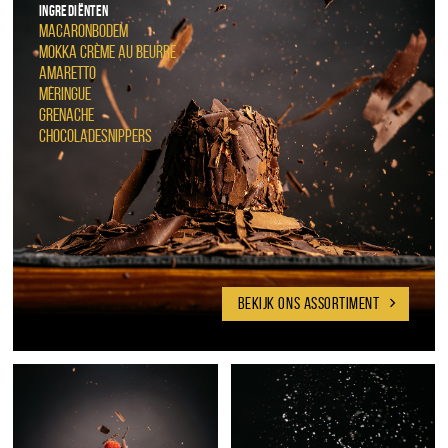
Ingrediënten
Macaronbodem
Mokka crème au beurre
Amaretto
Meringue
Grenache
Chocoladesnippers
BEKIJK ONS ASSORTIMENT